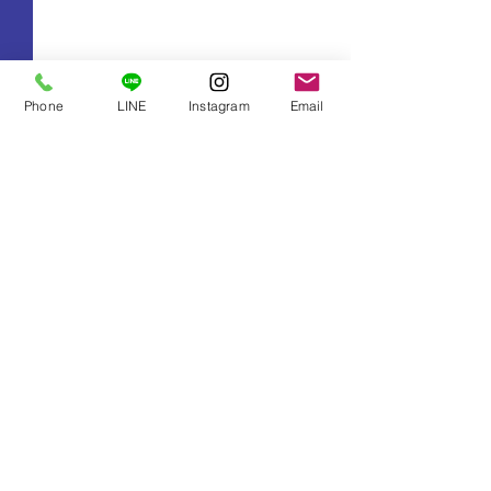
Phone
LINE
Instagram
Email
コメント
コメントを追加…
台風6号の関接近に伴うご
沖縄県入域観光客
案内
最多”1093万人
況
Fukumaru Real Estate .,Co
〒900-0016 沖縄県那覇市前島三丁目25番2号 泊ポートビル1F