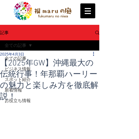
記事
全ての記事
2025年4月3日
全ての記事
【2025年GW】沖縄最大の
ビジネス情報
伝統行事！年那覇ハーリー
スポット紹介
の魅力と楽しみ方を徹底解
新着情報
説！
お役立ち情報