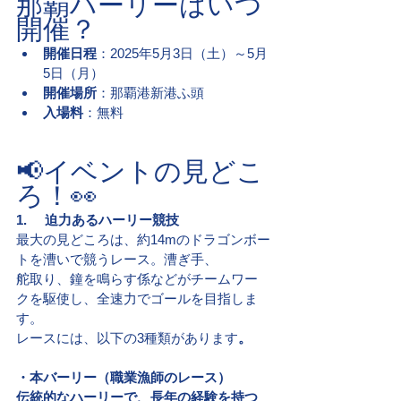
那覇ハーリーはいつ
開催？
開催日程
：2025年5月3日（土）～5月
5日（月）
開催場所
：那覇港新港ふ頭
入場料
：無料
📢イベントの見どこ
ろ！👀
1.     迫力あるハーリー競技
最大の見どころは、約14mのドラゴンボー
トを漕いで競うレース。漕ぎ手、
舵取り、鐘を鳴らす係などがチームワー
クを駆使し、全速力でゴールを目指しま
す。
レースには、以下の3種類があります
。
・本バーリー（職業漁師のレース）
伝統的なハーリーで、長年の経験を持つ