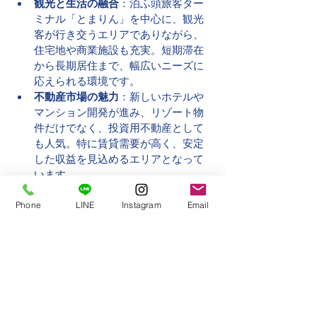
観光と生活の融合
：泊ふ頭旅客ター
ミナル「とまりん」を中心に、観光
客が行き交うエリアでありながら、
住宅地や商業施設も充実。短期滞在
から長期居住まで、幅広いニーズに
応えられる環境です。
不動産市場の魅力
：新しいホテルや
マンション開発が進み、リゾート物
件だけでなく、投資用不動産として
も人気。特に賃貸需要が高く、安定
した収益を見込めるエリアとなって
います。
今後の発展性
：都市開発が進むにつ
Phone
LINE
Instagram
Email
れ、さらに住みやすい環境が整備さ
れる見込み。商業施設の増加やイン
フラの整備により、今後も価値が上
昇する可能性が高いです。
前島エリアでの住まいや投資をお考えの
方へ地元密着の不動産業者を活用するこ
とで、最新の市場動向や物件情報をスム