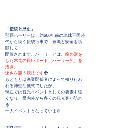
「伝統と歴史」
那覇ハーリーは、約600年前の琉球王国時
代から続く伝統行事で、豊漁と安全を祈
願して
開催されます。ハーリーとは、
龍の形を
した木造の長いボート（ハーリー船）を
漕ぎ、
速さを競う競技です
🐉
もともとは漁業関係者によって執り行わ
れる神聖な儀式でしたが、
現在では観光イベントとしての要素も強
くなり、県内外から多くの観光客が訪れ
る
一大イベントとなっていま🎊