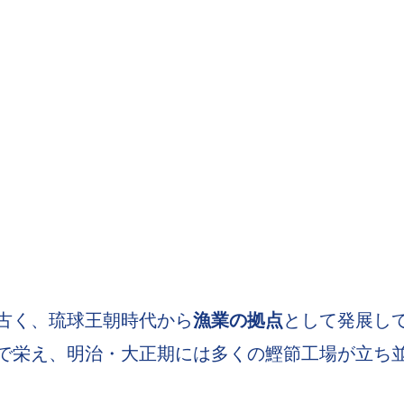
古く、琉球王朝時代から
漁業の拠点
として発展し
で栄え、明治・大正期には多くの鰹節工場が立ち