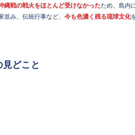
沖縄戦の戦火をほとんど受けなかった
ため、島内
家並み、伝統行事など、
今も色濃く残る琉球文化
の見どこと