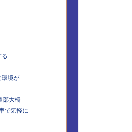
する
な環境が
良部大橋
ら車で気軽に