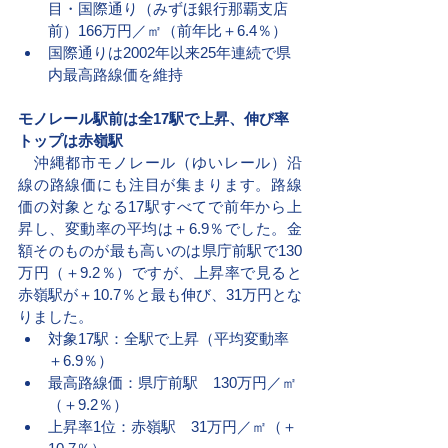
目・国際通り（みずほ銀行那覇支店
前）166万円／㎡（前年比＋6.4％）
国際通りは2002年以来25年連続で県
内最高路線価を維持
モノレール駅前は全17駅で上昇、伸び率
トップは赤嶺駅
　沖縄都市モノレール（ゆいレール）沿
線の路線価にも注目が集まります。路線
価の対象となる17駅すべてで前年から上
昇し、変動率の平均は＋6.9％でした。金
額そのものが最も高いのは県庁前駅で130
万円（＋9.2％）ですが、上昇率で見ると
赤嶺駅が＋10.7％と最も伸び、31万円とな
りました。
対象17駅：全駅で上昇（平均変動率
＋6.9％）
最高路線価：県庁前駅　130万円／㎡
（＋9.2％）
上昇率1位：赤嶺駅　31万円／㎡（＋