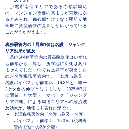
10.7％）
　那覇市南部エリアである赤嶺駅周辺
は、マンション需要の高まりが背景にあ
るとみられ、都心部だけでなく駅前立地
全般に資産価値の見直しが広がっている
ことがうかがえます。
税務署管内の上昇率1位は名護　ジャング
リア効果が波及
　県内6税務署管内の最高路線価はいずれ
も前年から上昇し、所在地に変化はあり
ませんでした。中でも上昇率が突出した
のが名護税務署管内で、「名護市為又・
名護バイパス」が前年比＋16.3％と、唯一
2ケタ台の伸びとなりました。2025年7月
に開業した大型テーマパーク「ジャング
リア沖縄」による周辺エリアへの経済波
及効果が、地価にも表れた形です。
名護税務署管内「名護市為又・名護
バイパス」：前年比＋16.3％（税務署
管内で唯一の2ケタ増）