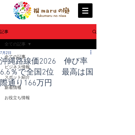
記事
全ての記事
7月2日
全ての記事
沖縄路線価2026 伸び率
ビジネス情報
6.6％で全国2位 最高は国
スポット紹介
際通り166万円
新着情報
お役立ち情報