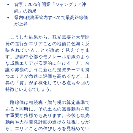
背景：2025年開業「ジャングリア沖
縄」の効果
県内6税務署管内すべてで最高路線価
が上昇
　こうした結果から、観光需要と大型開
発の進行がエリアごとの地価に色濃く反
映されていることが改めて見えてきま
す。那覇中心部やモノレール沿線のよう
な成熟エリアが安定的に伸びる一方、名
護や赤嶺のように新たな投資テーマを持
つエリアが急速に評価を高めるなど、上
昇の「質」が多様化している点も今回の
特徴といえるでしょう。
　路線価は相続税・贈与税の算定基準で
あると同時に、その土地の需要動向を映
す重要な指標でもあります。今後も観光
動向や大型開発計画の進捗を注視しなが
ら、エリアごとの伸びしろを見極めてい